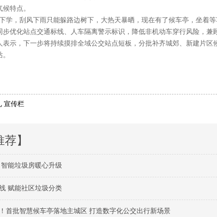
气候特点。
上下学，刮风下雨只能躲路边树下，大热天暴晒，现在有了候车亭，坐着等
，同步优化站点交通标线、人车隔离警示标识，降低非机动车穿行风险，兼
人表示，下一步将持续摸排全域公交站点短板，分批补齐城郊、新建片区
站。
礼 宣传栏
推荐】
 智能垃圾房暖心升级
线 赋能社区垃圾分类
！首批智慧候车亭落地主城区 打造数字化公交出行新场景