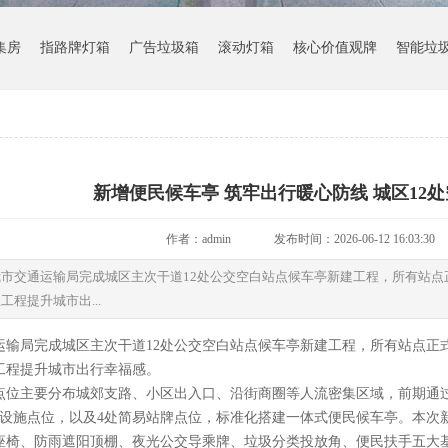
集房
指路牌灯箱
广告垃圾箱
滚动灯箱
核心价值观牌
智能垃
新增便民候车亭 筑牢出行暖心防线 城区12
作者：admin
发布时间：2026-06-12 16:03:30
市交通运输局完成城区主次干道12处公交空白站点候车亭新建工程，所有站
程提升城市出...
运输局完成城区主次干道12处公交空白站点候车亭新建工程，所有站点正
工程提升城市出行幸福感。
点位主要分布城郊支路、小区出入口、沿街商圈等人流密集区域，前期通
车设施点位，以及4处简易站牌点位，标准化搭建一体式便民候车亭。本次
座椅、防雨遮阳顶棚、夜光公交导乘牌、垃圾分类投放角、便民扶手五大