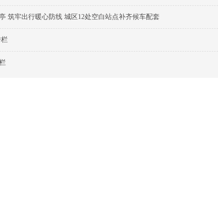
亭 筑牢出行暖心防线 城区12处空白站点补齐候车配套
传栏
栏