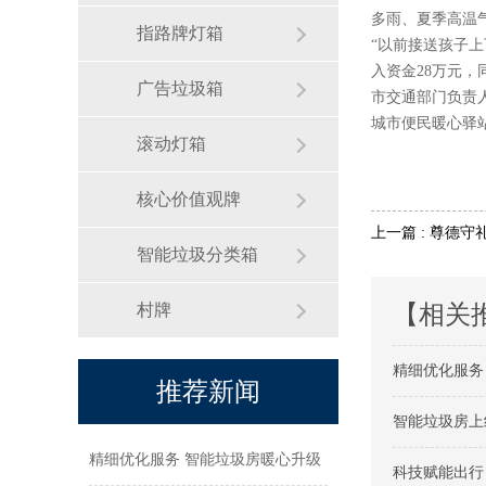
多雨、夏季高温
指路牌灯箱
“以前接送孩子
入资金28万元
广告垃圾箱
市交通部门负责
城市便民暖心驿
滚动灯箱
核心价值观牌
上一篇 : 尊德守
智能垃圾分类箱
村牌
【相关
精细优化服务
推荐新闻
智能垃圾房上
精细优化服务 智能垃圾房暖心升级
科技赋能出行